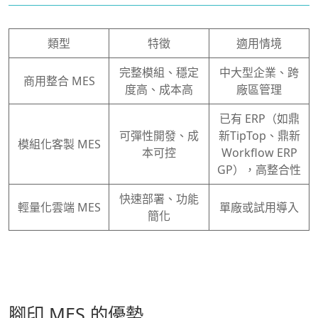
類型
特徵
適用情境
完整模組、穩定
中大型企業、跨
商用整合 MES
度高、成本高
廠區管理
已有 ERP（如鼎
可彈性開發、成
新TipTop、鼎新
模組化客製 MES
本可控
Workflow ERP
GP），高整合性
快速部署、功能
輕量化雲端 MES
單廠或試用導入
簡化
腳印 MES 的優勢